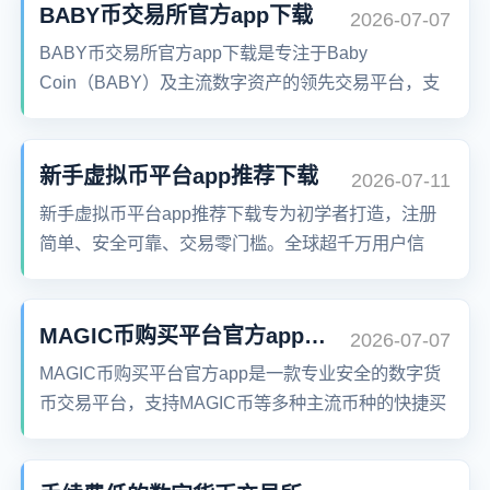
户资产安全的同时，带来极致的交易体验。随时随地
BABY币交易所官方app下载
2026-07-07
掌握市场动态，轻松管理您的数字财富。
BABY币交易所官方app下载是专注于Baby
Coin（BABY）及主流数字资产的领先交易平台，支
持BTC、ETH、USDT、BABY等多币种交易，覆盖
现货、杠杆、合约与NFT交易，提供安全稳定、低延
迟的交易体验。
新手虚拟币平台app推荐下载
2026-07-11
新手虚拟币平台app推荐下载专为初学者打造，注册
简单、安全可靠、交易零门槛。全球超千万用户信
赖，助你轻松开启数字资产投资之旅。
MAGIC币购买平台官方app下载
2026-07-07
MAGIC币购买平台官方app是一款专业安全的数字货
币交易平台，支持MAGIC币等多种主流币种的快捷买
卖。提供高效的交易系统、多重安全保障机制与用户
友好的操作界面，打造全球用户信赖的一站式区块链